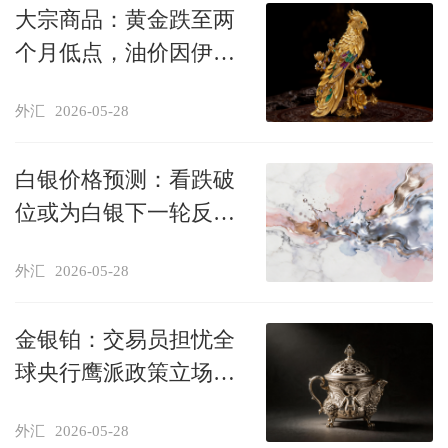
大宗商品：黄金跌至两
个月低点，油价因伊朗
和平希望而下跌
外汇
2026-05-28
白银价格预测：看跌破
位或为白银下一轮反弹
奠定基础
外汇
2026-05-28
金银铂：交易员担忧全
球央行鹰派政策立场，
黄金下跌，白银走低
外汇
2026-05-28