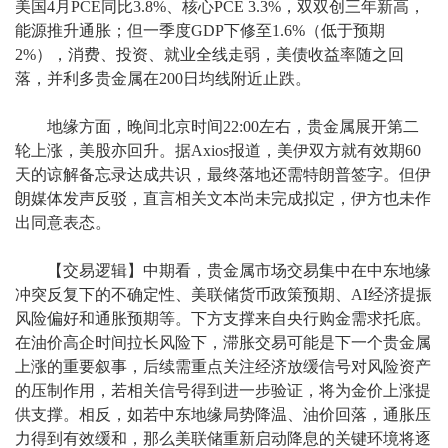
美国4月PCE同比3.8%、核心PCE 3.3%，双双创三年新高，
能源推升通胀；但一季度GDP下修至1.6%（低于预期
2%），消费、投资、就业全线走弱，美债收益率随之回
落，并利多贵金属在200日均线附近止跌。
地缘方面，晚间北京时间22:00左右，贵金属展开第二
轮上涨，美股亦回升。据Axios报道，美伊双方就有效期60
天的谅解备忘录达成共识，最终落地还需特朗普签字。但伊
朗媒体发声反驳，直言相关文本尚未完成拟定，伊方也未作
出同意表态。
【交易逻辑】中期看，贵金属市场交易集中在中东地缘
冲突反复下的不确定性、美联储货币政策预期、AI经济提振
风险偏好和通胀预期等。下方支撑来自央行购金需求托底。
在油价高企时间拉长风险下，滞胀交易可能是下一个贵金属
上涨的重要叙事，后续需重点关注经济放缓信号对风险资产
的压制作用，若相关信号得到进一步验证，将为金价上涨提
供支撑。相反，如若中东地缘局势降温、油价回落，通胀压
力得到有效缓和，那么美联储重新启动降息的关键环境将逐