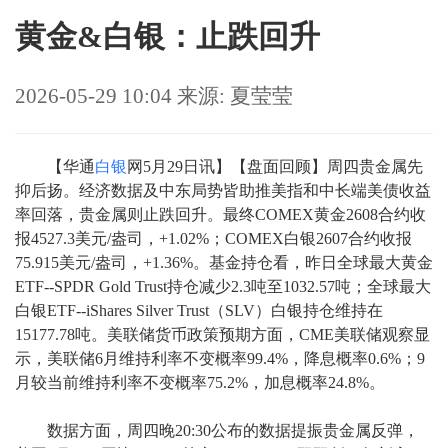
黄金&白银：止跌回升
2026-05-29 10:04 来源: 夏莹莹
【华通
白银
网5月29日讯】【盘面回顾】周四贵金属先
抑后扬。经济数据及中东局势皆助推美指和中长端美债收益
率回落，贵金属则止跌回升。最终COMEX黄金2608合约收
报4527.3美元/盎司，+1.02%；COMEX白银2607合约收报
75.915美元/盎司，+1.36%。基金持仓看，昨日全球最大黄金
ETF--SPDR Gold Trust持仓减少2.3吨至1032.57吨；全球最大
白银ETF--iShares Silver Trust（SLV）白银持仓维持在
15177.78吨。美联储货币政策预期方面，CME美联储观察显
示，美联储6月维持利率不变概率99.4%，降息概率0.6%；9
月较当前维持利率不变概率75.2%，加息概率24.8%。
数据方面，周四晚20:30公布的数据提振贵金属反弹，