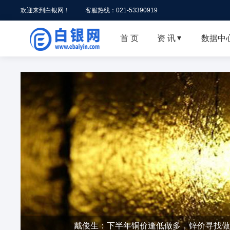
欢迎来到白银网！
客服热线：021-53390919
首 页
资 讯
数据中

戴俊生：下半年铜价逢低做多，锌价寻找做