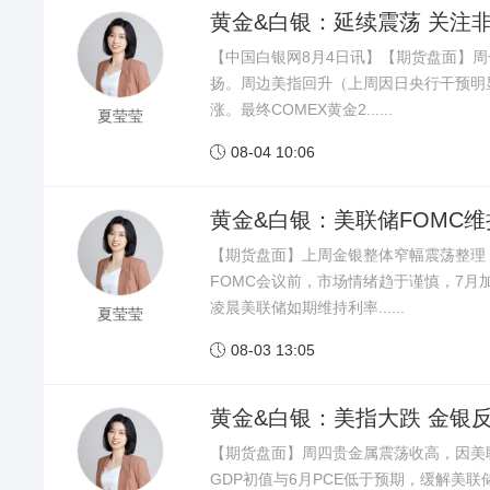
黄金&白银：延续震荡 关注
【中国白银网8月4日讯】【期货盘面】
扬。周边美指回升（上周因日央行干预明
涨。最终COMEX黄金2......
夏莹莹
08-04 10:06

黄金&白银：美联储FOMC
【期货盘面】上周金银整体窄幅震荡整理
FOMC会议前，市场情绪趋于谨慎，7
凌晨美联储如期维持利率......
夏莹莹
08-03 13:05

黄金&白银：美指大跌 金银
【期货盘面】周四贵金属震荡收高，因美
GDP初值与6月PCE低于预期，缓解美