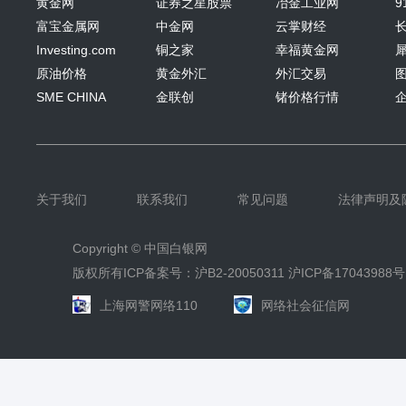
黄金网
证券之星股票
冶金工业网
9
富宝金属网
中金网
云掌财经
Investing.com
铜之家
幸福黄金网
原油价格
黄金外汇
外汇交易
SME CHINA
金联创
锗价格行情
关于我们
联系我们
常见问题
法律声明及
Copyright ©
中国白银网
版权所有ICP备案号：沪B2-20050311
沪ICP备17043988号
上海网警网络110
网络社会征信网