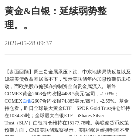
黄金&白银：延续弱势整
理。。
2026-05-28 09:37
【盘面回顾】周三贵金属承压下跌。中东地缘局势反复以及
短端美债收益率居高不下，预示美联储年内加息预期仍未松
动，而欧美股市偏强亦抑制资金向贵金属流入。最终
COMEX黄金2608合约收报4488.5美元/盎司，-1.03%；
COMEX
白银
2607合约收报74.885美元/盎司，-2.55%。基金
持仓看，昨日全球最大黄金ETF—SPDR Gold Trust持仓维持
在1034.85吨；全球最大白银ETF—iShares Silver
Trust（SLV）白银持仓维持在15177.78吨。美联储货币政策
预期方面，CME美联储观察显示，美联储6月维持利率不变