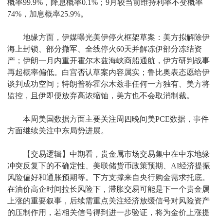
概率99.9%，降息概率0.1%；9月较当前维持利率不变概率
74%，加息概率25.9%。
地缘方面，伊媒曝光美伊停火框架草案：美方拟解除伊
海上封锁、部分撤军、全线停火60天并解冻伊部分冻结资
产；伊朗一月内重开霍尔木兹海峡商船通航，伊方研判战事
再起概率偏低。白宫否认草案内容属实；鲁比奥表态愿给伊
谈判成功空间；特朗普称霍尔木兹非任何一方独有、美方将
监控，且伊即便放弃高浓缩铀，美方也不会取消制裁。
本周美国数据方面主要关注周四晚间美PCE数据，事件
方面继续关注中东局势进展。
【交易逻辑】中期看，贵金属市场交易集中在中东地缘
冲突反复下的不确定性、美联储货币政策预期、AI经济提振
风险偏好和通胀预期等。下方支撑来自央行购金需求托底。
在油价高企时间拉长风险下，滞胀交易可能是下一个贵金属
上涨的重要叙事，后续需重点关注经济放缓信号对风险资产
的压制作用，若相关信号得到进一步验证，将为金价上涨提