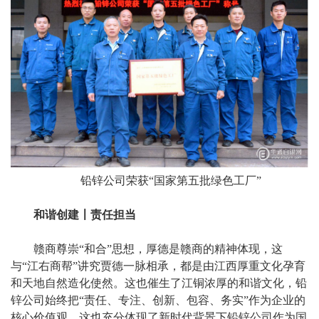
铅锌公司荣获“国家第五批绿色工厂”
和谐创建〡责任担当
赣商尊崇“和合”思想，厚德是赣商的精神体现，这
与“江右商帮”讲究贾德一脉相承，都是由江西厚重文化孕育
和天地自然造化使然。这也催生了江铜浓厚的和谐文化，铅
锌公司始终把“责任、专注、创新、包容、务实”作为企业的
核心价值观，这也充分体现了新时代背景下铅锌公司作为国