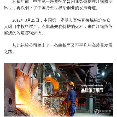
30多年前，中国第一座奥托昆普闪速炼铜炉在江铜横空
出世，再次创下了中国乃至世界冶铜业的发展奇迹。
2012年3月25日，中国第一座基夫赛特直接炼铅炉在众
人瞩目中投料试产。点燃基夫赛特炉的火种，来自江铜熊熊
燃烧的闪速炼铜炉火。
从此铅锌公司踏上了一条曲折而又不平凡的高质量发展
之路。