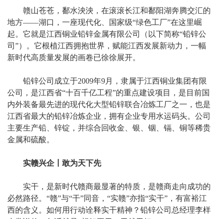
赣山苍苍，鄱水泱泱，在滚滚长江和鄱阳湖奔腾交汇的
地方——湖口，一座现代化、国家级“绿色工厂”在这里崛
起。它就是江西铜业铅锌金属有限公司（以下简称“铅锌公
司”）。它根植江西拥抱世界，赋能江西发展新动力，一幅
新时代高质量发展的画卷已徐徐展开。
铅锌公司成立于2009年9月，隶属于江西铜业集团有限
公司，是江西省“十百千亿工程”的重点建设项目，是目前国
内外装备最先进的现代化大型铅锌联合冶炼工厂之一，也是
江西省最大的铅锌冶炼企业，拥有企业专用水运码头。公司
主要生产铅、锌锭，并综合回收金、银、铟、镉、铜等稀贵
金属和硫酸。
实赣兴企〡敢为天下先
实干，是新时代赣商最显著的特质，是赣商走向成功的
必然路径。“赣”与“干”同音，“实赣”亦指“实干”，有富裕江
西的含义。如何用行动诠释实干精神？铅锌公司总经理李样