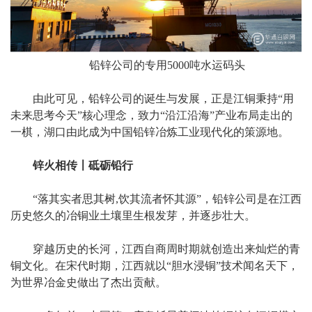
铅锌公司的专用5000吨水运码头
由此可见，铅锌公司的诞生与发展，正是江铜秉持“用
未来思考今天”核心理念，致力“沿江沿海”产业布局走出的
一棋，湖口由此成为中国铅锌冶炼工业现代化的策源地。
锌火相传〡砥砺铅行
“落其实者思其树,饮其流者怀其源”，铅锌公司是在江西
历史悠久的冶铜业土壤里生根发芽，并逐步壮大。
穿越历史的长河，江西自商周时期就创造出来灿烂的青
铜文化。在宋代时期，江西就以“胆水浸铜”技术闻名天下，
为世界冶金史做出了杰出贡献。