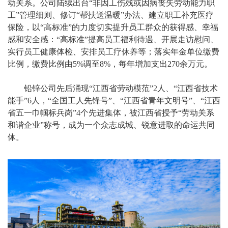
动关系。公司陆续出台“非因工伤残或因病丧失劳动能力职
工”管理细则、修订“帮扶送温暖”办法、建立职工补充医疗
保险，以“高标准”的力度切实提升员工群众的获得感、幸福
感和安全感：“高标准”提高员工福利待遇、开展走访慰问、
实行员工健康体检、安排员工疗休养等；落实年金单位缴费
比例，缴费比例由5%调至8%，每年增加支出270余万元。
铅锌公司先后涌现“江西省劳动模范”2人、“江西省技术
能手”6人，“全国工人先锋号”、“江西省青年文明号”、“江西
省五一巾帼标兵岗”4个先进集体，被江西省授予“劳动关系
和谐企业”称号，成为一个众志成城、锐意进取的命运共同
体。