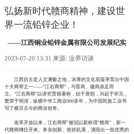
弘扬新时代赣商精神，建设世
界一流铅锌企业！
——江西铜业铅锌金属有限公司发展纪实
2023-07-20 13:31 来源: 业界访谈
江西自古是人文渊薮之地，浓厚的文化底蕴孕育出中国
十大商帮之一——“江右商帮”，与晋商、徽商鼎足而
立。“江右商帮”以讲究贾德著称，始于唐朝，兴起于宋元，
繁荣于明清，纵横中华工商业900多年，为中国民族工业书
写了横亘古今的商业创奇。
改革开放以来，江右商帮”被冠以新称谓“赣商”，新一
代赣商继往开来、务实创新、抢抓机遇，涌现出一批优秀的