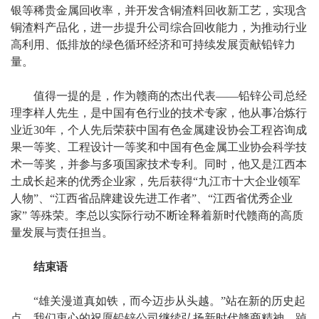
银等稀贵金属回收率，并开发含铜渣料回收新工艺，实现含
铜渣料产品化，进一步提升公司综合回收能力，为推动行业
高利用、低排放的绿色循环经济和可持续发展贡献铅锌力
量。
值得一提的是，作为赣商的杰出代表——铅锌公司总经
理李样人先生，是中国有色行业的技术专家，他从事冶炼行
业近30年，个人先后荣获中国有色金属建设协会工程咨询成
果一等奖、工程设计一等奖和中国有色金属工业协会科学技
术一等奖，并参与多项国家技术专利。同时，他又是江西本
土成长起来的优秀企业家，先后获得“九江市十大企业领军
人物”、“江西省品牌建设先进工作者”、“江西省优秀企业
家” 等殊荣。李总以实际行动不断诠释着新时代赣商的高质
量发展与责任担当。
结束语
“雄关漫道真如铁，而今迈步从头越。”站在新的历史起
点，我们衷心的祝愿铅锌公司继续弘扬新时代赣商精神，踔