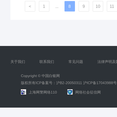
<
1
8
9
10
11
...
关于我们
联系我们
常见问题
法律声明及
Copyright ©
中国白银网
版权所有ICP备案号：沪B2-20050311
沪ICP备17043988号
上海网警网络110
网络社会征信网