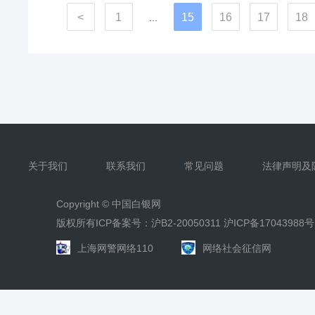
<
1
15
16
17
18
...
关于我们
联系我们
常见问题
法律声明及
Copyright ©
中国白银网
版权所有ICP备案号：沪B2-20050311
沪ICP备17043988号
上海网警网络110
网络社会征信网