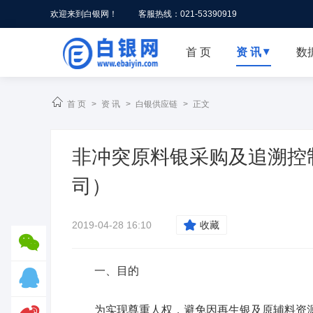
欢迎来到白银网！
客服热线：021-53390919
首 页
资 讯
数


首 页
>
资 讯
>
白银供应链
>
正文
非冲突原料银采购及追溯控
司）
2019-04-28 16:10

收藏

一、目的

为实现尊重人权，避免因再生银及原辅料资源