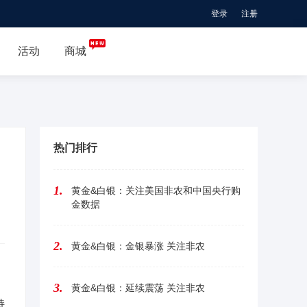
登录
注册

活动
商城
热门排行
1.
黄金&白银：关注美国非农和中国央行购
金数据
2.
黄金&白银：金银暴涨 关注非农
3.
黄金&白银：延续震荡 关注非农
持