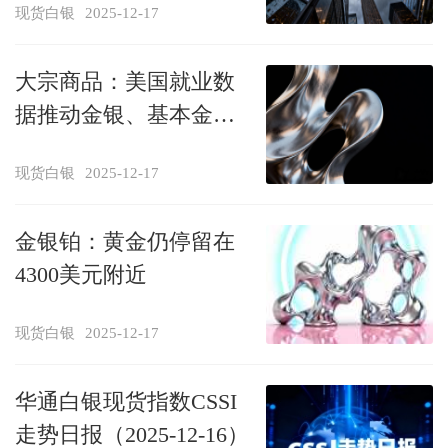
现货白银
2025-12-17
大宗商品：美国就业数
据推动金银、基本金属
周二下跌；俄乌和平协
现货白银
2025-12-17
议希望推动油价跌破60
美元
金银铂：黄金仍停留在
4300美元附近
现货白银
2025-12-17
华通白银现货指数CSSI
走势日报（2025-12-16）