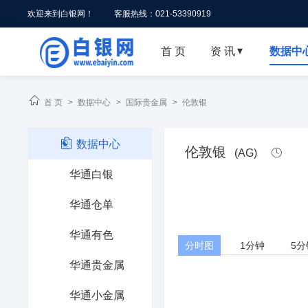
欢迎来到白银网！
客服热线：021-53390919
首 页
资 讯
数据中


首 页
>
数据中心
>
国际贵金属
>
伦敦银

数据中心
伦敦银
(AG)

华通白银
华通仓单
华通有色
分时图
1分钟
5分
华通贵金属
华通小金属