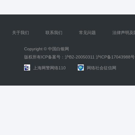
关于我们
联系我们
常见问题
法律声明及
Copyright ©
中国白银网
版权所有ICP备案号：沪B2-20050311
沪ICP备17043988号
上海网警网络110
网络社会征信网