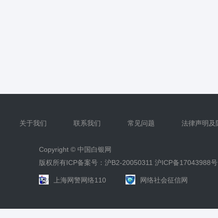
关于我们
联系我们
常见问题
法律声明及
Copyright ©
中国白银网
版权所有ICP备案号：沪B2-20050311
沪ICP备17043988号
上海网警网络110
网络社会征信网